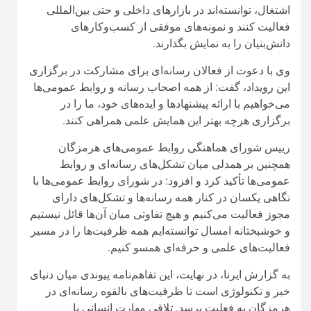
هرمزگان به فعلیت برسد. تلاقیِ مهارتِ انسانی با
توانمندی‌های فناورانه، چشم‌انداز تازه‌ای را پیشِ روی
فعالان رسانه‌ای استان ترسیم کرده است که نتیجه مستقیم
آن، ارتقای کیفیت محتوا و افزایش اثرگذاری اجتماعی در
فضای رسانه‌ای هرمزگان خواهد بود.
لینک کوتاه:
https://khabarnegaranvaresane.ir/?
p=25224
About Author
مدیر
See author's posts