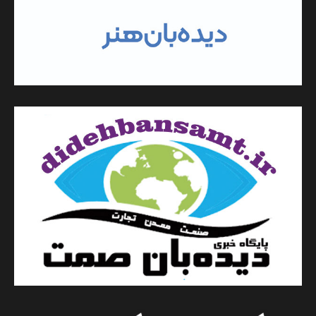
کپی رایت © khabarnegaranvaresane.ir تمامی حقوق محفوظ
است.
|
by AF themes.
Newsphere