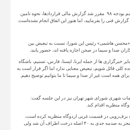
او خطاب به «پیروز حناچی» شهردار تهران گفت: با اینکه هنگام ارائه متمم بودجه ۹۸ مقرر شد گزارش مالی قراردادها، نحوه تامین
گزارش فنی را بفرمایید، اما هنوز این اتفاق انجام نشده‌است.
ه «محسن هاشمی» رئیس این شورا، نسبت به تبعیض بین
ن صدا و سیما در صحن اجازه یافته اند، حضور یابند.
 خبرگزاری ها از جمله ایرنا، ایسنا، فارس، تسنیم، باشگاه
ه کلی قائل شویم، تبعیض معنایی ندارد اما اگر قرار است به
برای همه است غیر از صدا و سیما تا ما بتوانیم توضیح دهیم.
ت شهری شورای شهر تهران نیز در این جلسه گفت:
اه منظریه اقدام کند.
حیه ۴ منطقه یک، به برپایی سایت برف‌روبی در قسمت غربی اردوگاه منظریه کرده است،
اضافه کرد: در سال ۹۷ نیز احداث سایت برف‌روبی و انتشار غبار نمک منجر به صدمه جدی به ۴۰ اصله درخت اطراف آن شد ولی