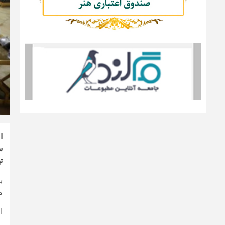
ا
س
ت
ب
م
ا