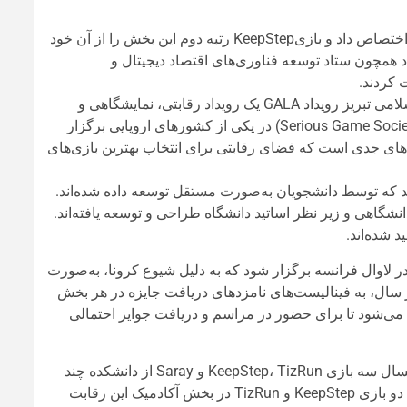
بازی تیزران، در بخش جشنواره، عنوان بازی جدی سال ۱۳۹۸را به خود اختصاص داد و بازیKeepStep رتبه دوم این بخش را از آن خود
اد همچون ستاد توسعه فناوری‌های اقتصاد دیجیتال و
 کردند.
به گفته یونس سخاوت سرپرست دانشکده چند رسانه‌ای دانشگاه هنر اسلامی تبریز رویداد GALA یک رویداد رقابتی، نمایشگاهی و
کنفرانسی بین‌المللی است که هر ساله توسط انجمن بازی‌های جدی (Serious Game Society) در یکی از کشورهای اروپایی برگزار
زی‌های جدی است که فضای رقابتی برای انتخاب بهترین بازی‌های
 که توسط دانشجویان به‌صورت مستقل توسعه داده شده‌اند.
نشگاهی و زیر نظر اساتید دانشگاه طراحی و توسعه یافته‌اند.
 شده‌اند.
ن رویداد قرار بود امسال با عنوان GALA ۲۰۲۰ توسط دانشگاه LIUM در لاوال فرانسه برگزار شود که به دلیل شیوع کرونا، به‌صورت
ر خواهد شد. طبق روال هر سال، به فینالیست‌های نامزدهای دریافت جایزه در هر بخش
 می‌شود تا برای حضور در مراسم و دریافت جوایز احتمالی
به گفته سرپرست دانشکده چند رسانه‌ای دانشگاه هنر اسلامی تبریز، امسال سه بازی KeepStep، TizRun و Saray از دانشکده چند
رسانه‌ای دانشگاه هنر اسلامی تبریز در این رویداد شرکت کرده بودند که دو بازی KeepStep و TizRun در بخش آکادمیک این رقابت