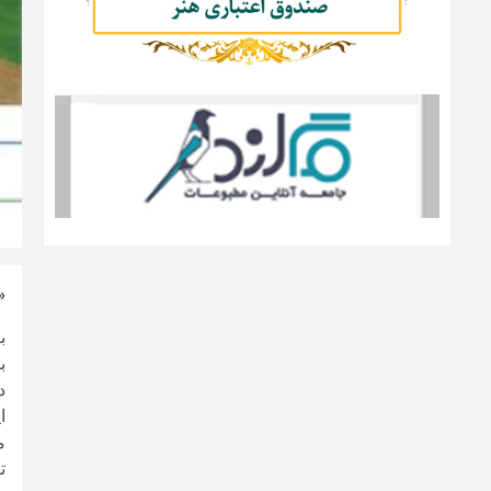
«
ب
بی
د
ا
م