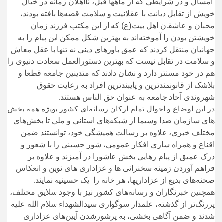
امسال و در شرایطی که از ماهها قبل، نااهلان زمانه در خیال
خویش از تقابل دیانت با عقلانیت و سلامت قصه‌ها بافته بودند،
محبان و عاشقان اهل بیت(ع) که از این مکتب فرزند زمان
خویشتن بودن را آموخته‌اند به بهترین شکل ممکن این پیام را به
جهانیان منتقل کردند که عمق باورهای دینی نه تنها با عقل معاش
و سلامت در تقابل نیست که بهترین دستورالعمل‌ سعادت دنیوی را
هم در خود مستتر دارد و نشان دادند که متدینین جامعه قطعا و
بلاشک از قانونمندترین و پایبندترین افراد به رعایت حقوق
شهروندی آحاد جامعه به عنوان حق الناس هستند.
در این اوضاع و احوال تمام ارکان رسانه‌ای کشور بویژه همه بخش
های سازمان صدا وسیما از شبکه‌های استانی و ملی تا بخش‌های
مختلف خبری، علاوه بر رسالت همیشگی خود، توانستند ضمن
اقناع و همراه سازی افکار عمومی، شور حسینی را با شعور و
درک عمیق از پیام رهایی بخش عاشورا در آمیزند و علاوه بر
فراهم آوردن زمینه سخنرانی ها و عزاداری های نوین و انعکاس
صحنه‌های بدیع از عزاداریها، هر خانه‌ را یک حسینیه نمایند.
همچنین خبرنگاران و رسانه‌های کشور نیز با وجود سلایق مختلف،
پررنگ‌تر از گذشته، علمدار سوگواری سیدالشهداء سلام الله علیه
شدند و ضمن آگاهی بخشی، به پرشورشدن آیین‌های عزاداری