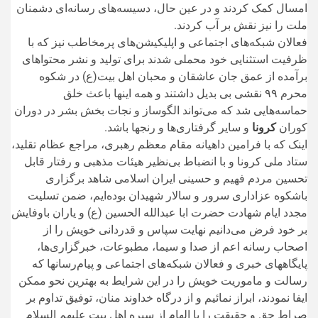
امسال کمک کردند و در عین حال، دسیسه‌های رسانه‌ای دشمنان
ملت را نیز نقش بر آب کردند.
فعالان شبکه‌های اجتماعی و اپلیکیشن‌های پرمخاطب نیز که با
ظرفیت استثنایی خود محملی شدند برای تولید و نشر محتواهای
برآمده از عمق جان عاشقان و محبان اهل بیت(ع) در شکوه
محرم ۹۹ نقشی بی بدیل داشتند و همه‌ اینها باعث خلق
حماسه‌هایی شد که می‌تواند الگوساز و نجات بخش بشر در دوران
کوران
کرونا
و سایر گرفتاری‌ها و رنجها باشد.
اینک که با فرامین داهیانه مقام معظم رهبری، مراجع عظام تقلید،
ستاد ملی کرونا و با انضباط بی‌نظیر هیئات مذهبی و رفتار قابل
تحسین مردم فهیم و حسینی ایران اسلامی شاهد برگزاری
باشکوه عزاداری سرور و سالار شهیدان بوده‌ایم، ضمن تسلیت
مجدد ایام شهادت حضرت ابا عبدالله الحسین (ع) و یاران باوفایش
بر خود فرض می‌دانیم نهایت سپاس و قدردانی خویش را از
اصحاب رسانه اعم از صدا و سیما، مطبوعات، خبرگزاری‌ها،
پایگاههای خبری و فعالان شبکه‌های اجتماعی و پیام‌رسانها که
رسالت و ماموریت خویش را در این شرایط به بهترین نحو ممکن
ایفا نمودند، ابراز نمائیم و از درگاه خداوند منان، توفیق تداوم بر
صراط حق و حقیقت را با الهام از سیره اهل بیت علیهم السلام