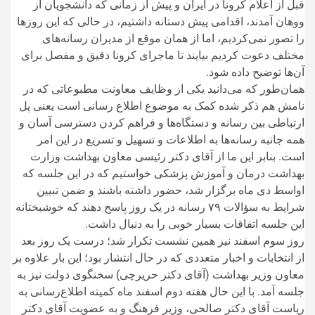
قبل از اعلام کرونا در ایران و پیش از زمانی که دانشجویان از
ووهان آمدند، اقدامی پیش دستانه داشتیم، در حالی که این روز‌ها
را تصور نمی‌کردیم، اما از همان موقع از مدیران رسانه‌های
مختلف دعوت کردیم بیایند تا ماجرای کرونا دقیق و مفصل برای
آن‌ها توضیح داده شود.
همان‌طور که می‌دانید یکی از وظایف معاونت مطبوعاتی که در
نامش هم ذکر شده کمک به موضوع اطلاع رسانی است یعنی پل
ارتباطی بین رسانه و دستگاه‌ها و فراهم کردن دسترسی آسان و
همه جانبه رسانه‌ها به اطلاعات و تسهیل و تسریع در این امر
است. بنابر این ما از آقای دکتر رئیسی معاون بهداشت وزارت
بهداشت درمان و آموزش پزشکی خواستیم که در این جلسه که
اواسط دی ماه برگزار شد، حضور داشته باشند و ضمن تبیین
شرایط به سؤالات ۷۹ رسانه در یک روز پاسخ دهند که خوشبختانه
این جلسه اتفاقات بسیار خوبی را به دنبال داشت.
روز سوم اسفند نیز همین نشست تکرار شد؛ درست یک روز بعد
از انتخابات و اخبار متعددی که در حال انتشار بود؛ این بار علاوه بر
معاون وزیر بهداشت (آقای دکتر حریرچی) سخنگوی دولت نیز به
جلسه آمد. با این حال هفته دوم اسفند ماه کمیته اطلاع‌رسانی به
ریاست آقای دکتر صالحی، وزیر فرهنگ و به عضویت آقای دکتر