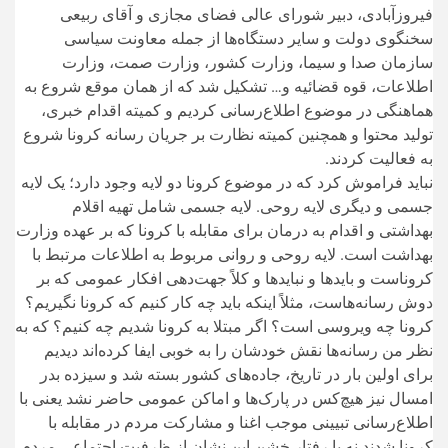
فیروز‌آبادی، دبیر شورای عالی فضای مجازی و آقای ربیعی
سخنگوی دولت و سایر دستگاه‌ها از جمله معاونت سیاسی
سازمان صدا و سیما، وزارت کشور، وزارت صمت، وزارت
اطلاعات، قوه قضائیه و… تشکیل شد که از همان موقع شروع به
هماهنگی در موضوع اطلاع‌رسانی کردیم و کمیته اقدام خبری،
تولید محتوا و همچنین کمیته نظارت بر جریان رسانه کرونا شروع
به فعالیت کردند.
نباید فراموش کرد که در موضوع کرونا دو لایه وجود دارد؛ یک لایه
جسمی و دیگری لایه روحی. لایه جسمی شامل تهیه اقلام
بهداشتی و اقدام به درمان برای مقابله با کرونا که بر عهده وزارت
بهداشت است. لایه روحی و روانی مربوط به اطلاعات مرتبط با
کروناست و باید‌ها و نباید‌ها و کلاً جهت‌دهی افکار عمومی که بر
دوش رسانه‌هاست، مثلاً اینکه باید چه کار کنیم که کرونا نگیریم؟
کرونا چه ویروسی است؟ اگر مبتلا به کرونا شدیم چه کنیم؟ که به
نظر من رسانه‌ها نقش خودشان را به خوبی ایفا کرده‌اند دیدیم
برای اولین بار در تاریخ، جاده‌های کشور بسته شد و سیزده بدر
امسال نیز هیچ‌کس در پارک‌ها و اماکن عمومی حاضر نشد یعنی با
اطلاع‌رسانی تبیینی موجب اغنا و مشارکت مردم در مقابله با
کرونا شدند نه با رفتار خشن این نشان از ظرفیت اجتماعی مردم