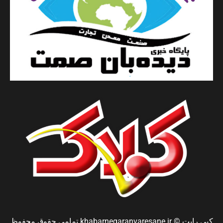
کپی رایت © khabarnegaranvaresane.ir تمامی حقوق محفوظ