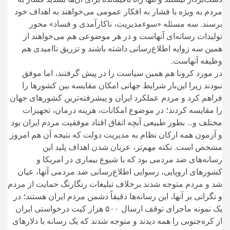
مردم به ویژه با فشار به افکار عمومی می‌خواهند به اهداف خود
برسند. سه مسئله «سوءمدیریت، ناکارآمدی و فساد» محور
تولیدات رسانه‌ای آنهاست و در هر موضوعی هم می‌خواهند از
همین سه زوایه اطلاع‌رسانی داشته باشند و تزریق ناامیدی هم
وظیفه آنهاست.
در مورد کرونا هم همین سیاست را در پیش گرفتند، اما موفق
نبودند زیرا این‌بار شرایط جهانی امکان مقایسه بین کشور‌ها را
فراهم کرد و مردم عملکرد ایران و پیشرفته‌ترین کشور‌های جهان
را مقایسه کردند؛ در موضوع امکانات، هزینه درمان، تجهیزات
مختلف و… بطور طبیعی آنچه اتفاق افتاد موفقیت مردم ایران بود
و آزمون همه ارکان نظام به مدیریت دولت که نتیجه آن هم امروز
مشخص است. نکته مهم‌تر، عریان شدن اهداف پلید این
رسانه‌های ضد مردمی بود که با شیوع بیماری در امریکا و
کشور‌های اروپایی، رسوایی اطلاع‌رسانی ضد مردمی آنها، عیان
شد و مردم متوجه شدند برخلاف تبلیغات رنگارنگ حمایت از مردم
و نگرانی بر آنها، این رسانه‌ها دقیقاً دشمن مردم ایران هستند؛ در
یک نمونه ماجرای توقف ارسال ۵۰۰ هزار کیت درخواستی ایران
از کره‌جنوبی را همه دیدند و متوجه شدند که یک رسانه با دلار‌های