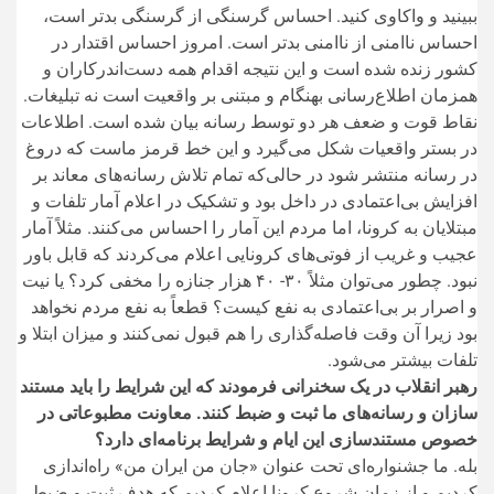
ببینید و واکاوی کنید. احساس گرسنگی از گرسنگی بدتر است،
احساس ناامنی از ناامنی بدتر است. امروز احساس اقتدار در
کشور زنده شده است و این نتیجه اقدام همه دست‌اندرکاران و
همزمان اطلاع‌رسانی بهنگام و مبتنی بر واقعیت است نه تبلیغات.
نقاط قوت و ضعف هر دو توسط رسانه بیان شده است. اطلاعات
در بستر واقعیات شکل می‌گیرد و این خط قرمز ماست که دروغ
در رسانه منتشر شود در حالی‌که تمام تلاش رسانه‌های معاند بر
افزایش بی‌اعتمادی در داخل بود و تشکیک در اعلام آمار تلفات و
مبتلایان به کرونا، اما مردم این آمار را احساس می‌کنند. مثلاً آمار
عجیب و غریب از فوتی‌های کرونایی اعلام می‌کردند که قابل باور
نبود. چطور می‌توان مثلاً ۳۰- ۴۰ هزار جنازه را مخفی کرد؟ یا نیت
و اصرار بر بی‌اعتمادی به نفع کیست؟ قطعاً به نفع مردم نخواهد
بود زیرا آن وقت فاصله‌گذاری را هم قبول نمی‌کنند و میزان ابتلا و
تلفات بیشتر می‌شود.
رهبر انقلاب در یک سخنرانی فرمودند که این شرایط را باید مستند
سازان و رسانه‌های ما ثبت و ضبط کنند. معاونت مطبوعاتی در
خصوص مستند‌سازی این ایام و شرایط برنامه‌ای دارد؟
بله. ما جشنواره‌ای تحت عنوان «جان من ایران من» راه‌اندازی
کردیم و از زمان شروع کرونا اعلام کردیم که هدف ثبت و ضبط