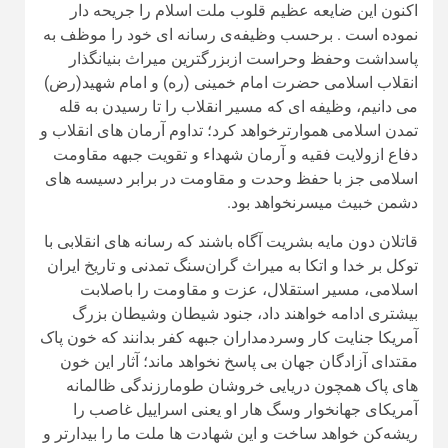
اکنون این ضایعه عظیم قلوب ملت اسلام را جریحه دار
نموده است . برحسب وظیفه‌ی رسانه ای خود را موظف به
پاسداشت وحفظ وحراست ازبزرگترین میراث بنیانگذار
انقلاب اسلامی حضرت امام خمینی (ره) و امام شهید(رض)
می دانیم، وظیفه ای که مسیر انقلاب را تا رسیدن به قله
تمدن اسلامی هموارترخواهد کرد؛ تداوم آرمان های انقلاب و
دفاع ازولایت فقیه و آرمان شهداء و تقویت جبهه مقاومت
اسلامی جز با حفظ وحدت و مقاومت در برابر دسیسه های
دشمن خبیث میسرنخواهد بود.
قاتلان دون مایه بشریت آگاه باشند که رسانه های انقلابی با
توکل بر خدا و اتکا به میراث گران‌سنگ تمدنی و تاریخ ایران
اسلامی، مسیر استقلال، عزت و مقاومت را باصلابت
بیشتری ادامه خواهند داد، جنود شیطان وشیطان بزرگ
آمریکا جنایت کار وسردمداران جبهه کفر بدانند که خون پاک
مقتدای آزادگان جهان بی پاسخ نخواهد ماند؛ آثار این خون
های پاک همچون دریایی خروشان طومارزندگی ظالمانه
آمریکای جهانخوار وسگ هار او یعنی اسراییل غاصب را
ریشه‌کن خواهد ساخت و این شهادت ها ملت ما را بیدارتر و