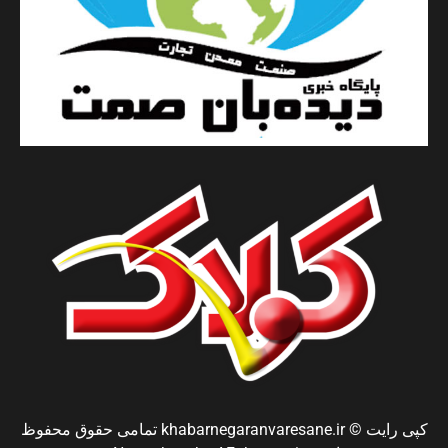
کپی رایت © khabarnegaranvaresane.ir تمامی حقوق محفوظ