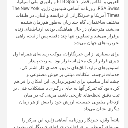
العربی و الکاس قطر، ETB Spain و رادیوی ملی اسپانیا،
RSA Swiss، روزنامه آساهی شیمبون ژاپن، The New York
Times آمریکا و خبرنگارانی از فرانسه و لبنان. در طبقات
مختلف ساختمان، گاه چند زبان به‌طور هم‌زمان شنیده
می‌شد، مترجمان در حال هماهنگی بودند، ارتباط‌های زنده
برقرار می‌شد و تصاویر، تنها چند دقیقه پس از ثبت، راهی
تحریریه‌های جهان می‌شد.
برای بسیاری از این خبرنگاران، موکب رسانه‌ای همراه اول
چیزی فراتر از یک محل استقرار بود. اینترنت پایدار،
استودیوهای تولید، اتاق‌های تدوین، فضای کار اشتراکی،
خدمات ترجمه، امکانات مبتنی بر هوش مصنوعی و
چشم‌انداز مناسب برای تصویربرداری، این امکان را فراهم
کرده بود که تمرکز آنها به جای درگیری با مشکلات فنی، بر
ثبت دقیق لحظه‌های تاریخی باشد، مزیتی که در میان
ازدحام میلیونی جمعیت، ارزش خود را بیش از هر زمان
دیگری نشان می‌داد.
پانته‌آ واثق، خبرنگار روزنامه آساهی ژاپن، این مرکز را
نمونه‌ای کم‌نظیر برای فعالیت حرفه‌ای خبرنگاران توصیف