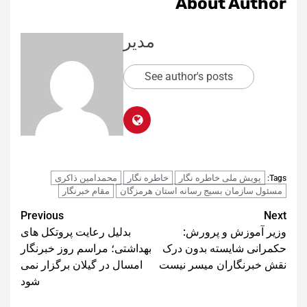
About Author
مدیر
See author's posts
پویش ملی خاطره نگار
خاطره نگار
محمدامین ذاکری
Tags:
مسئول سازمان بسیج رسانه استان هرمزگان
مقام خبرنگار
Post
Previous
Next
وزیر آموزش و پرورش:
بدلیل رعایت پروتکل های
navigation
حکمرانی شایسته بدون درک
بهداشتی؛ مراسم روز خبرنگار
نقش خبرنگاران میسر نیست
امسال در گیلان برگزار نمی
شود