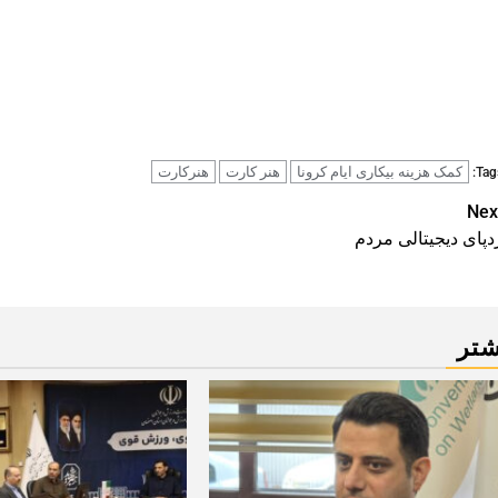
کمک هزینه بیکاری ایام کرونا
هنر کارت
هنرکارت
Tags
Pos
Nex
دپای دیجیتالی مردم
navigatio
شتر