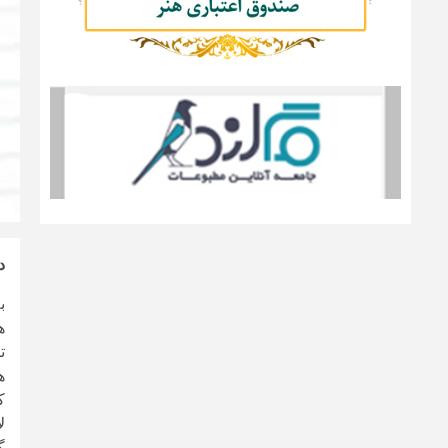
دو
ب
هزی
تا
ه
ک
ل
گ