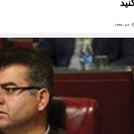
نید
۱۳۹۹-۰۸-۲۰