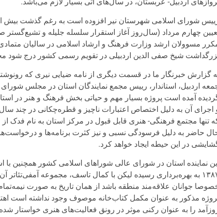
روازهای اردبیل- عربستان، در سال‌های آتی بسیار لازم می‌باشد.
ییس شورای اسلامی شهرستان نیر افزوده است به رغم گذشت بیش از
عیین چهارم مرداد (سال‌روز آغاز استقرار سلسله جلیله و تشیع‌گستر ص
کرر مسوولان ارشد وزارت‌ فرهنگ و ارشاد اسلامی در سالیان متمادی،
زرگداشت شیخ صفی الدین اردبیلی در تقویم رسمی کشور درج شود محق
ه گزارش خبرنگار ما در قسمت دیگری از نامه ضیایی نیری که رونوشتی ا
معه اردبیل، استاندار، رییس مجمع نمایندگان استان در مجلس شورای 
ردیده آمده است پروژه بسیار مهم و حیاتی بخش فرهنگ و هنر در استان
 اجرای آن به دلیل اختصاص اعتبارات ناچیز و قطره‌چکانی در چند سال 
ه تنها مجتمع فرهنگی- هنری قابل قبول در مرکز استان به نام فدک از زم
ال حاضر به دلیل فرسودگی نسبی و نیز کثرت برنامه‌ها و درخواست‌ها پا
شایشی در این حیطه ایجاد خواهد کرد.
ین نماینده استان در شورای عالی شوراهای اسلامی کشور همچنین با اش
۱۳۸۷ به بهره‌برداری رسیده لیکن با کمال تاسف، مجموعه آمفی‌تئاتر 
صوصا جوانان علاقه‌مند منطقه باشد از همان تاریخ به صورت نیمه‌تمام ر
روژه مذکور به عنوان مکمل کتاب‌خانه موصوف وجود نداشته است اهتمام
وزآمد را به عنوان رکنی موثر در رونق فعالیت‌های هنری خواستار شده