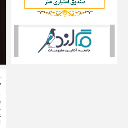
ن
خ
ب
چ
س
ا