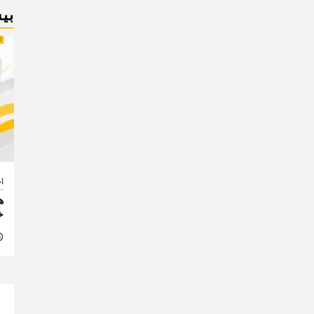
بی
اخ
خ