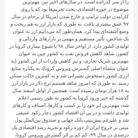
را از سر گذرانده است. در سال‌های اخیر نیز، مهم‌ترین
موضوع در حوزه اقتصادی، بحث تحریم‌ها بود که با روی
کارآمدن دولت ترامپ و خارج شدن آمریکا از برجام در سال
۹۷ عمق بیشتری یافت. به طوری که بازار ارز به هم ریخت و
وضع آشفته‌ای پیدا کرد. همان‌طور که می‌دانیم ارز به عنوان
یک شاخص، تأثیر مستقیم و مهمی بر بازارهای وارداتی و
تولیدی کشور دارد. از اواخر سال ۹۸ با شیوع بیماری کرونا در
کشور، شاهد کاهش فروش نفت به کشور چین به عنوان
مهم‌ترین شریک تجاری، و نیز کاهش واردات از این کشور (به
عنوان منشاء اصلی گسترش ویروس کرونا)، به یکباره منابع
ارزی کشور دستخوش تغییراتی شد و به کمترین حالت ممکن
رسید. به طوری که امروز شاهد هستیم نرخ دلار در بازار ارز
به ۱۸ هزار تومان رسیده است. همچنین از اوایل اسفند سال
گذشته که خبر ورود کرونا به کشور به طور رسمی اعلام
شد، مهم‌ترین اثر خود را بر کسب و کارها، اصناف و کارهای
تولیدی داشت و در پی آن اقتصاد کشور دچار رکود عمیقی
شد و علیرغم پیش‌بینی بانک جهانی و صندوق بین‌الملل پول
مبنی بر خروج ایران از دوره رکود و تجربه رشد اقتصادی یک
درصدی در سال ۹۹، کم کم بر اثر گسترش ویروس کرونا،