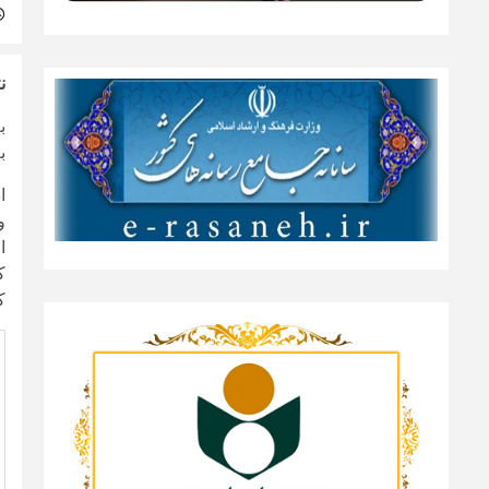
ن
ب
به 
ا
کسب ۳۲ رای و