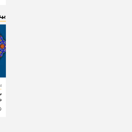
بی
اخ
س
د