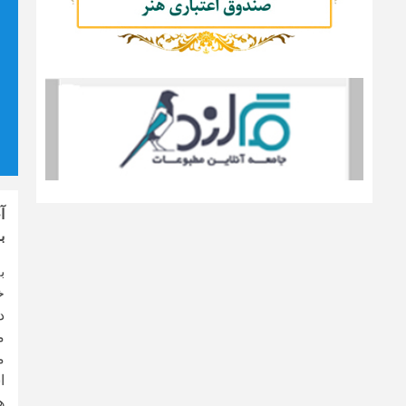
ب
ب
خ
د
م
م
ا
ه