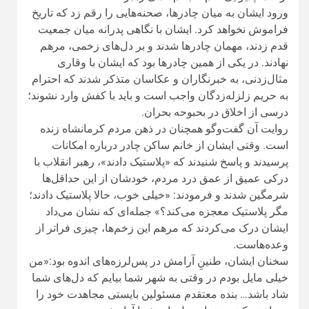
ورود ایشان به میان چادرها، صحنه‌هایی را رقم زد که تاریخ
فراموش نخواهد کرد. ایشان با نگاهی پدرانه میان جمعیت
قدم زدند، مهمان چادرها شدند و بر دل‌های زخمی، مرهم
نهادند. در یکی از همین چادرها بود که ایشان با وقاری
مثال‌زدنی، به خبرنگاران و عکاسان متذکر شدند که احترام
به حریم زلزله‌زدگان واجب است و باید با کفش وارد نشوند؛
درسی از اخلاق در بحبوحه بحران.
روایت آن گفت‌وگو همچنان در ذهن مردم کرمانشاه زنده
است. وقتی ایشان از خانم ساکن چادر درباره امکانات
پرسیدند و پاسخ شنیدند که «پلاستیک دادند»، رهبر انقلاب با
درکی عمیق از عمق درد مردم، خودشان از این حداقل‌ها
شرمگین شدند و فرمودند: «خیلی خوب، حالا پلاستیک دادند؛
مگر پلاستیک معجزه می‌کند؟» جمله‌ای که نشان می‌داد
ایشان درک می‌کردند که مرهم این زخم‌ها، چیزی فراتر از
وعده‌هاست.
سخنان ایشان، طنینِ آرامش در پس‌لرزه‌های اندوه بود:
«من
خیلی مایل بودم در وقتی به شهر شما بیایم که دل‌های شما
شاد باشد… بنده معتقدم مسئولین بایستی مجاهدت خود را