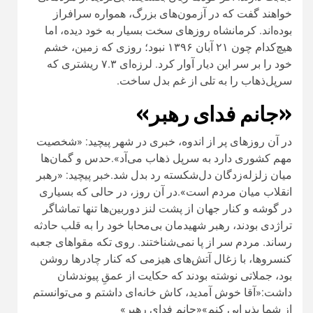
خواهند گفت که در آزمون‌های بزرگ، همواره سرافراز
بوده‌اند.
کرمانشاه روزهای سخت بسیار به خود دیده، اما
هیچ‌کدام چون ۲۱ آبان ۱۳۹۶ نبود؛ روزی که زمین، خشم
خود را بر سر این دیار آوار کرد. لرزه‌ای ۷.۳ ریشتری که
سرپل‌ذهاب را به تلی از غم بدل ساخت.
«جانم فدای رهبر»
در آن روزهای پر از اندوه، خبری در شهر پیچید: «شخصیت
مهم کشوری دارد به سرپل‌ ذهاب می‌آد».
حدس و گمان‌ها
میان زلزله‌زدگان دل‌شکسته رد بدل شد.
خبر پیچید: «رهبر
انقلاب میان مردم است».
در آن روز، در حالی که بسیاری
در گوشه‌ و کنار جهان از پشت لنز دوربین‌ها تنها تماشاگر
تراژدی بودند، رهبر شهیدمان بی‌محابا خود را به قلب حادثه
رساند. مردم سر از پا نمی‌شناختند. روی تکه مقواهای جعبه
کنسروها، با زغال آتش‌های هیزمی که کنار چادرها روشن
بود، جملاتی نوشته بودند که حکایت از عمقِ پیوندشان
داشت:
«آقا خوش آمدید، کاش خانه‌ای داشتم و می‌توانستم
از شما پذیرایی کنم»
«جانم فدای رهبر»