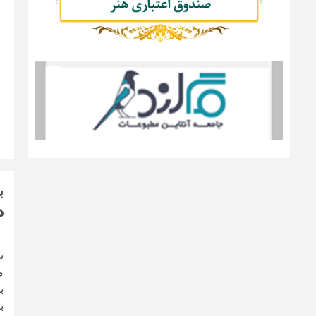
ب
دی
ب
م