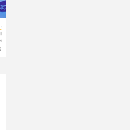
ب
ا
ب