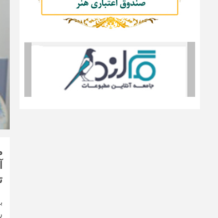
م
آ
ت
ب
ر