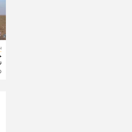
اخ
خ
ز