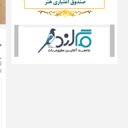
د
ب
آ
ا