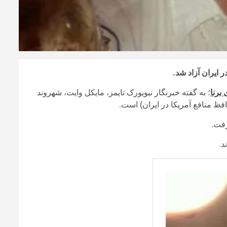
 ایران آزاد شد.
برنا
؛ به گفته خبرنگار نیویورک تایمز، ‌⁧مایکل وایت⁩، شهروند
افظ منافع آمریکا در ایران) است.
فت.
د.