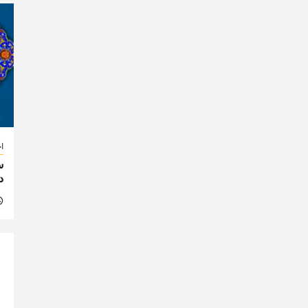
اخ
س
د