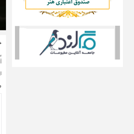
خ
ب
آ
ا
‌