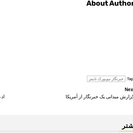
About Autho
خبرنگار نیویورک تایمز
Tags
Pos
Nex
زارش میدانی یک خبرنگار از آمریکا
ادع
navigatio
شتر