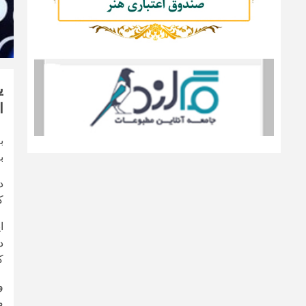
ی
ا
ب
ب
ک
ا
د
ک
م