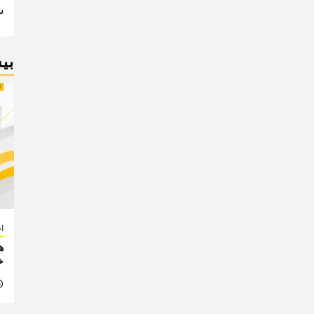
n
ش
بی
اخ
خ