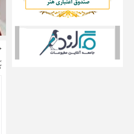
خ
ب
گ