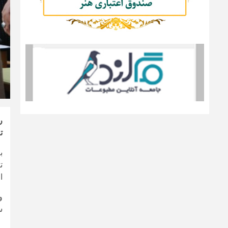
ر
ت
ب
ت
ا
و
س