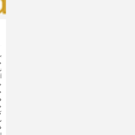
ب
ن
آ
م
و
م
ک
س
ف
ا