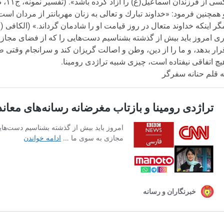
سى از فرزندان اسماعيل(ع) را آزاد كرده باشد». (تفسير نمونه، ج‏۱۱، ص: ۲۷۶)
 همچنین فرمود: «خداوند تبارك و تعالى به زنان مهربانتر از مردان ا
گر اينكه خداوند متعال در روز قيامت او را شادمان گرداند.» (الكافی (ط – الإس
ری امروز باید بیش از گذشته بشناسیم دست‌هایی را که از فضای مجازی 
رار بدهد، و ما را از دین، وطن و اصالت گریزان کند و سرانجام وقتی ط
یچ اتفاقی نیفتاده است، چیزی شبیه تراژدی رومینا.
ه قلم حنانه سفرگر