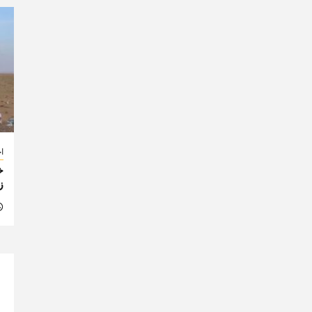
اخ
خ
ز