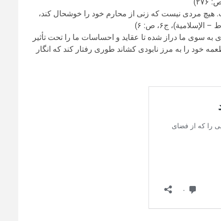
ست. هيچ مردى نيست كه زنى از محارم خود را خوشحال کند،
لامية)، ج‏۶، ص: ۶)
به سوی ما دراز شده تا عقاید و احساسات ما را تحت تأثیر
عمه خود را به مرز نابودی کشاند طوری رفتار کند که انگار