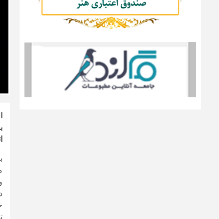
ا
ب
ا
ب
م
و
خ
توان