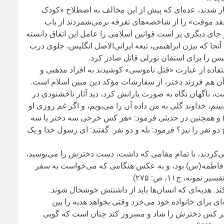
کار شدند، عده‌ای که پیش از این مخالف به اصطلاح «کودک
عقد موقت» را از شاخصه‌های تفرقه برمی‌شمردند از باب
از جای دیگری پر است قوانین اسلامی را عامل این اتفاق دانسته
د آنجا که بیژن ابراهیمی، تبعه ایرانی‌الاصل انگلیس، جلوی درب
بس را برای استفان نورلی قاتل صادر کرد.
ستفاده از عبارت «قتل ناموسی» کوشیدند به افراد مذهبی و
آن هم فرزند دختر، از سفارشات مؤکد دین مبین اسلام است.
ست، ناگهان نگاه به صورت يارانش كرد، ديد آثار ناخشنودى در
نم، خداوند گلى به من داده آن را می‌بويم، و اگر غم روزى او
ا می‌خوريد، روزيش با خدا است.»(تفسير نمونه، ج‏۱۱، ص: ۲۷۵ – ۲۷۶) و همچنین در حدیثی فرمود: «هر کس خرجى سه دختر یا سه
نفر را نیز؟ فرمود: بله و دو نفر. گفتند: اى رسول خدا و یک
‌كردند، با تمام مقامى كه داشت، دست دخترش را می‌بوسيد،
ش فاطمه(س) بود، و به عكس هنگامى كه می‌خواست به سفر
، ج‏۱۱، ص: ۲۷۵)
اى براى خانواده خود می‌خرد وقتی بخواهد هدیه را بین
ه هر كس دخترش را شاد و مسرور كند چنان است كه گويى