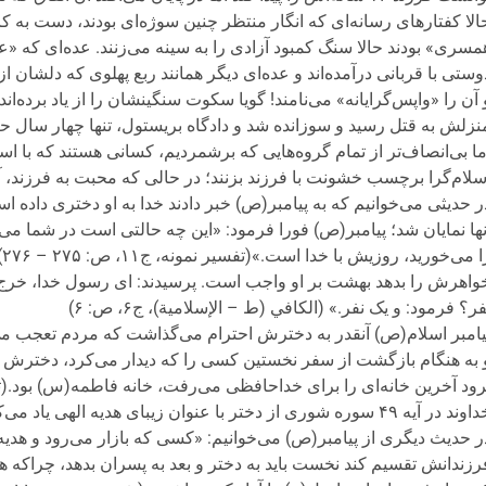
الا کفتارهای رسانه‌ای که انگار منتظر چنین سوژه‌ای بودند، دست به 
مسری» بودند حالا سنگ کمبود آزادی را به سینه می‌زنند. عده‌ای که «
وستی با قربانی درآمده‌اند و عده‌ای دیگر همانند ربع پهلوی که دلشان 
 آن را «واپس‌گرایانه» می‌نامند! گویا سکوت سنگینشان را از یاد برده‌ان
نزلش به قتل رسید و سوزانده شد و دادگاه بریستول، تنها چهار سال ح
ما بی‌انصاف‌تر از تمام گروه‌هایی که برشمردیم، کسانی هستند که با ا
سلام‌گرا برچسب خشونت با فرزند بزنند؛ در حالی که محبت به فرزند، 
ر حديثى می‌خوانيم كه به پيامبر(ص) خبر دادند خدا به او دخترى داده ا
نها نمايان شد؛ پيامبر(ص) فورا فرمود: «اين چه حالتى است در شما می‌بي
ر
واهرش را بدهد بهشت بر او واجب است. پرسیدند: اى رسول خدا، خرج دو 
فر؟ فرمود: و یک نفر.» (الكافي (ط – الإسلامية)، ج‏۶، ص: ۶)
یامبر اسلام(ص) آنقدر به دخترش احترام می‌گذاشت كه مردم تعجب می
 به هنگام بازگشت از سفر نخستين كسى را كه ديدار می‌كرد، دختر
رود آخرين خانه‏‌اى را برای خداحافظى می‌رفت، خانه فاطمه(س) بود.(تفسير نمونه
در آیه ۴۹ سوره شوری از دختر با عنوان زیبای هدیه الهی یاد می‌کند. هدیه‌ای که انسان‌ها باید از داشتنش خوشحال شوند.
ر حديث ديگرى از پيامبر(ص) می‌خوانيم‏: «كسى كه بازار می‌رود و هدیه‌
رزندانش تقسيم كند نخست بايد به دختر و بعد به پسران بدهد، چراك