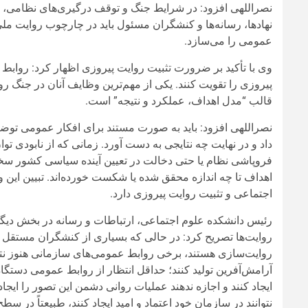
نصراللهی افزود: در شرایط جنگ و توقف درگیری‌های نظامی، 
نهادها، رسانه‌ها و کنشگران مسئول باید در چارچوب روایت مل
عمومی را می‌سازد.
وی با تأکید بر ضرورت تثبیت روایت پیروزی اظهار کرد: روابط ع
پیروزی را تقویت کنند. یکی از مهم‌ترین وظایف آنان در جنگ رو
قالب “مدل اهداف، عملکرد و نتیجه” است.
نصراللهی افزود: باید به صورت مستند برای افکار عمومی توضیح
داد و در نهایت چه نتایجی به دست آورد. زمانی که از نابودی تو
فروپاشی نظام یا حتی دخالت در تعیین آینده سیاسی کشور سخن
اهداف تا چه اندازه محقق شده یا شکست خورده‌اند. تبیین این
اجتماعی و تثبیت روایت پیروزی دارد.
رئیس دانشکده علوم اجتماعی، ارتباطات و رسانه در بخش دیگری
روایت‌ها تصریح کرد: در حالی که بسیاری از کنشگران مستقل 
روایت‌سازی هستند، برخی روابط عمومی‌های سازمانی هنوز نتوان
آرامش‌آفرین تولید کنند؛ حداقل انتظار از روابط عمومی دستگاه‌ه
ایجاد کنند و اجازه ندهند عملیات روانی دشمن این تصور را ایج
نتوانند در سازمان خود اعتماد و امید ایجاد کنند، طبیعتاً در سط