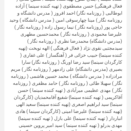
فعال فرهنگی) حسن مصطفوی ( تهیه کننده سینما ) آزاده
ابوطالبی ( روزنامه نگار) احمد افروز ( مدرس دانشگاه و
روزنامه نگار ) مینا چهارسوقی امین ( مدرس دانشگاه ) وحید
حاجی پور (روزنامه نگار ) نیما رسول زاده ( روزنامه نگار )
علیرضا محمودی ( روزنامه نگار ) محمدحسین مطهری
(مدرس دانشگاه) محمدرضا نظری ( روزنامه نگار )
سیدمجتبی نقوی نژاد ( فعال فرهنگی ) الهه نوبخت (تهیه
کننده سینما) حبیب خزائی فر ( آهنگساز ) علی غفاری (
کارگردان سینما) سید رضا اورنگ ( روزنامه نگار) سارا
بصیری (مدرس دانشگاه) علی زادمهر ( روزنامه نگار ) مریم
مرادزاده ( مدرس دانشگاه ) محمد حسین هاشمی ( روزنامه
نگار ) سهیلا طائی ( روزنامه نگار ) حامد مظفری ( روزنامه
نگار ) مهدی عظیمی میرآبادی ( تهیه کننده سینما ) حسن
آقاکریمی ( تهیه کننده سینما) شفیع آقامحمدیان (کارگردان
سینما) سید ابراهیم اصغری (تهیه کننده سینما) سعید الهی
(تهیه کننده سینما) علیرضا امینی (کارگردان سینما ) هادی
انباردار ( تهیه کننده سینما) علی بازل ( تهیه کننده سینما)
مهدی بدرلو ( تهیه کننده سینما ) سید امیر پروین حسینی