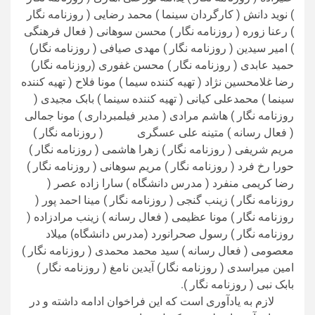
) نوید دانش ( کارگردان سینما ) محمد رضایی ( روزنامه نگار
) رعنا زوره ( روزنامه نگار ) محسن سوهانی ( فعال فرهنگی
) امیر سیدین ( روزنامه نگار ) مهدی صیافی ( روزنامه نگار)
حمید عابدی ( روزنامه نگار ) محسن غفوری (روزنامه نگار)
رضا غلامحسین نژاد ( تهیه کننده سیما ) مونا فلاح ( تهیه کننده
سینما ) محمدعلی کیانی ( تهیه کننده سینما ) بابک مجیدی (
روزنامه نگار ) هاشم مرادی ( مدیر فیلمبرداری ) مونا جمالی
( فعال رسانه ) متینه علی عسگری ( روزنامه نگار )
مریم شریفی ( روزنامه نگار ) زهرا هاشمی ( روزنامه نگار )
حورا رخ فرد ( روزنامه نگار ) مریم سوهانی ( روزنامه نگار )
رضا کریمی منفرد ( مدرس دانشگاه ) سارا زاده عصر (
روزنامه نگار ) زینب گنجی ( روزنامه نگار ) مینا احمد پور (
روزنامه نگار ) مونا عظیمی ( فعال رسانه ) زینب مرادزاده (
روزنامه نگار ) رسول صحرانورد (مدرس دانشگاه) میلاد
معصومی ( فعال رسانه ) سید محمد محمدی ( روزنامه نگار )
امین میراسدی ( روزنامه نگار) آیدین نامغ ( روزنامه نگار )
بابک نبی ( روزنامه نگار ).
لازم به یادآوری است که این فراخوان ادامه داشته و در