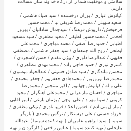
سلامتی و موفقیت شما را از درگاه خداوند منان مسالت
داریم.
کیانوش عیاری / پوران درخشنده / سید ضیاء هاشمی /
سعید سهیلی / محمدرضا شریفی نیا / محمدحسین
فرحبخش/ داریوش فرهنگ / سیدجمال ساداتیان / بهروز
افخمی / محمدحسین لطیفی / مجید مظفری / سید مسعود
اطیابی / حمیدرضا آصفی / محمد مهاجری / محمدعلی
ابطحی / روح الله جمعه‌ای / سید جعفر هاشمی / مصطفی
فقیهی / عبدالرضا داوری / بیژن مقدم / حسن لاسجردی /
کسری نوری / حمید حاجی زاده / محمدمهدی مظاهری /
محسن ماندگاری / سید صادق حسینی / عبدالجواد موسوی /
محمدرضا نوروزپور / محمدهادی جعفرپور / جعفر محمدی /
علی واله / کیانوش جهانپور / اکبر منتجبی / محمدرضا
مهاجری / احسان مازندرانی / محمدعلی آهنگران / مجید
کریمی / سینا مهراد / علی اوجی / پژمان بازغی / امیر آقایی
/ مارال بنی آدم / افشین اعلا / فریبا نادری / نیکی مظفری /
فرزاد حسنی / علی درستکار / نرگس محمدی ( بازیگر
سینما ) سید ابراهیم عامریان ( تهیه کننده سینما ) عبدالله
علیخانی ( تهیه کننده سینما ) عباس رافعی ( کارگردان و تهیه