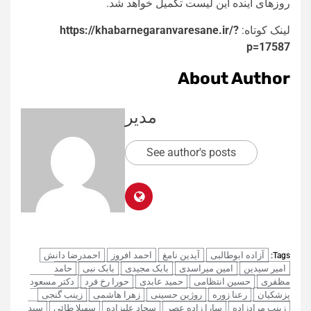
روزهای آینده این لیست تکمیل خواهد شد.
لینک کوتاه:
https://khabarnegaranvaresane.ir/?
p=17587
About Author
مدیر
See author's posts
آزاده ابوطالبی
آیدین نامغ
احمد افروز
احمدرضا دانش
Tags:
امیر سیدین
امین میراسدی
بابک مجیدی
بابک نبی
حامد
مظفری
حسین انتظامی
حمید عابدی
حورا رخ فرد
دکتر مسعود
پزشکیان
رعنا زوره
روژین حسینی
زهرا هاشمی
زینب گنجی
زینب مرادزاده
سارا زاده عصر
سجاد علیزاده
سهیلا طائی
سید