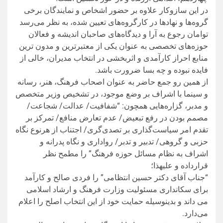
در این سازوکار علاوه بر حضور اشخاص و نمایندگان برخی
گروه‌ها و نهادها در کارگروه‌های تعیین شده، به نظر می‌رسد
توامان رجوع به آرا و دیدگاه‌های صاحبان اندیشه و فعالان
حوزه‌های تخصصی به عنوان یکی از معتبرترین و مدون ترین
منابع احراز کارآمدی و اثربخشی در انتخاب مدیران، خالی از
فایده نبوده و چه بسا ضرورت باشد.
از همین رو جمع حاضر به عنوان اصحاب فرهنگ، هنر، رسانه
و سینما با اشراف بر وضع موجود، در تشخیص وزیر متخصص
و مدبر، گزاره‌هایی همچون: “شفافیت/ عدالت/ شجاعت/
مصمم بودن در رفع تبعیض/ عدم تعارض منافع/ تمرکز بر
تقدم امر سیاست‌گذاری بر تصدی‌گری/ اجتناب از هرنوع نگاه
حزبی و گروهی/ تدبیر و تدبر/ رواداری و نگاه پدرانه و
اشراف به نظام مسائل حوزه فرهنگ” را مطمح نظر
قرارداده و علیهذا؛
“جناب آقای دکتر حسین انتظامی” را فردی صالح و کارآمد
برای سکانداری مسئولیت وزارت فرهنگ و ارشاد اسلامی
می داند و بدینوسیله حمایت خود از این انتخاب اصلح را اعلام
می‌دارد.