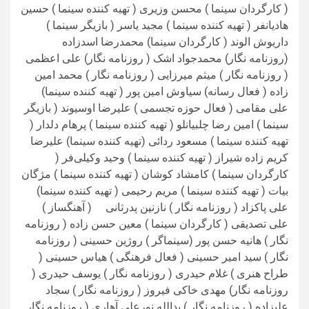
( کارگردان سینما ) محسن وزیری ( تهیه کننده سینما ) حسین
هادیانفر ( تهیه کننده سینما ) مجید یاسر ( بازیگر سینما )
داریوش الوند ( کارگردان سینما) محمدرضا اسدزاده
(روزنامه نگار) محمدجواد اشک ( روزنامه نگار) علی اعظمی
( روزنامه نگار ) میثم میرزایی ( روزنامه نگار ) محمد امین
زاده ( فعال رسانه) سیاوش امین پور ( تهیه کننده سینما)
علی مقامی ( فعال حوزه تجسمی ) علیرضا اوسیوند ( بازیگر
سینما ) امین رضا چلبیانلو ( تهیه کننده سینما ) پرهام دلدار (
تهیه کننده سینما ) مسعود ردائی (تهیه کننده سینما) علیرضا
کریم زاده شیراز ( تهیه کننده سینما ) وحید وکیلی‌فر (
کارگردان سینما ) کامشاد کوشان ( تهیه کننده سینما ) مژگان
بیات ( تهیه کننده سینما ) مریم رحیمی ( تهیه کننده سینما)
علی پاکزاد ( روزنامه نگار ) نازنین پدرثانی ( آهنگساز )
علی تصدیقی ( کارگردان سینما ) معین حسن زاده ( روزنامه
نگار ) هانیه حسن پور (سینماگر ) روژین حسینی ( روزنامه
نگار ) سید امیر حسینی ( فعال فرهنگی ) هیاس حسینی (
طراح هنری ) غلام حیدری ( روزنامه نگار ) یوسف حیدری (
روزنامه نگار) مهدی خاکی فیروز ( روزنامه نگار ) سجاد
علیزاده ( روزنامه نگار ) یدالله نورعلی آهاری ( روزنامه نگار