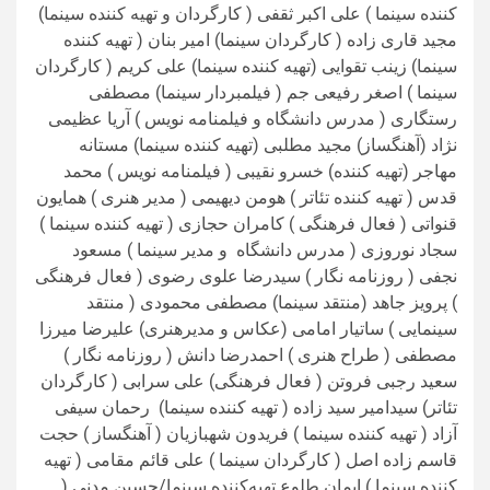
کننده سینما ) علی اکبر ثقفی ( کارگردان و تهیه کننده سینما)
مجید قاری زاده ( کارگردان سینما) امیر بنان ( تهیه کننده
سینما) زینب تقوایی (تهیه کننده سینما) علی کریم ( کارگردان
سینما ) اصغر رفیعی جم ( فیلمبردار سینما) مصطفی
رستگاری ( مدرس دانشگاه و فیلمنامه نویس ) آریا عظیمی
نژاد (آهنگساز) مجید مطلبی (تهیه کننده سینما) مستانه
مهاجر (تهیه کننده) خسرو نقیبی ( فیلمنامه نویس ) محمد
قدس ( تهیه کننده تئاتر ) هومن دیهیمی ( مدیر هنری ) همایون
قنواتی ( فعال فرهنگی ) کامران حجازی ( تهیه کننده سینما )
سجاد نوروزی ( مدرس دانشگاه و مدیر سینما ) مسعود
نجفی ( روزنامه نگار ) سیدرضا علوی رضوی ( فعال فرهنگی
) پرویز جاهد (منتقد سینما) مصطفی محمودی ( منتقد
سینمایی ) ساتیار امامی (عکاس و مدیرهنری) علیرضا میرزا
مصطفی ( طراح هنری ) احمدرضا دانش ( روزنامه نگار )
سعید رجبی فروتن ( فعال فرهنگی) علی سرابی ( کارگردان
تئاتر) سیدامیر سید زاده ( تهیه کننده سینما) رحمان سیفی
آزاد ( تهیه کننده سینما ) فریدون شهبازیان ( آهنگساز ) حجت
قاسم زاده اصل ( کارگردان سینما ) علی قائم مقامی ( تهیه
کننده سینما ) ایمان طلوع تهیه‌کننده سینما/حسین مدنی (