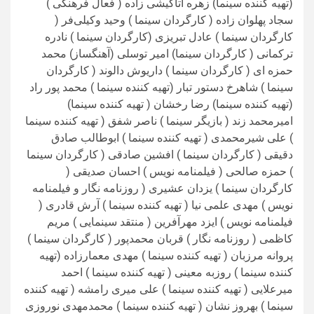
(تهیه کننده سینما) زهره آتاکیشی زاده ( فعال فرهنگی )
سجاد پهلوان زاده ( کارگردان سینما ) وحید وکیلی‌فر (
کارگردان سینما ) عادل تبریزی (کارگردان سینما ) نادره
ترکمانی ( کارگردان سینما) امیر توسلی (آهنگساز) محمد
حمزه ای ( کارگردان سینما ) داریوش دالوند ( کارگردان
سینما ) شاهرخ دستور تبار (تهیه کننده سینما ) محمد پور راد
(تهیه کننده سینما) رضا رخشان ( تهیه کننده سینما)
امیرمحمد زند ( بازیگر سینما ) ناصر شفق ( تهیه کننده سینما
) علی شیرمحمدی ( تهیه کننده سینما ) ابوطالب صادق
دقیقی ( کارگردان سینما ) افشین صادقی ( کارگردان سینما
) حمزه صالحی ( فیلمنامه نویس ) احسان صدیقی (
کارگردان سینما ) یزدان عشیری ( روزنامه نگار و فیلمنامه
نویس ) مهدی علمی نیا ( تهیه کننده سینما ) آرش قادری (
فیلمنامه نویس ) ایزد مهرآفرین ( منتقد سینمایی ) مریم
کاظمی ( روزنامه نگار ) قربان محمدپور ( کارگردان سینما )
پروانه مرزبان ( تهیه کننده سینما ) مهدی معمارزاده (تهیه
کننده سینما ) روزبه معینی ( تهیه کننده سینما ) احمد
میرعلایی ( تهیه کننده سینما ) علی میری رامشه ( تهیه کننده
سینما ) بهروز نشان ( تهیه کننده سینما ) محمدمهدی نوروزی