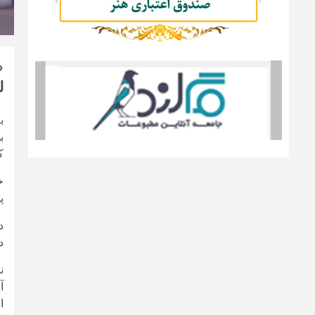
«
ل
ب
ب
ک
خ
پ
د
د
ن
آ
ا