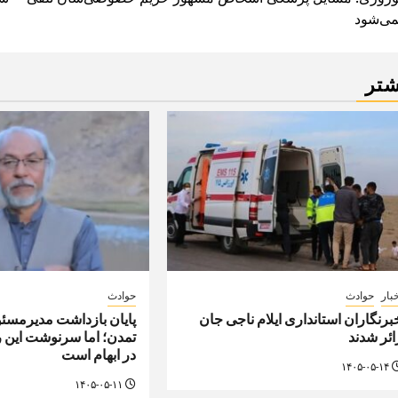
navigatio
می‌شود
شتر
بار
حوادث
حوادث
برنگاران استانداری ایلام ناجی جان
پایان بازداشت مدیرمسئو
ائر شدند
تمدن؛ اما سرنوشت این 
در ابهام است
۱۴۰۵-۰۵-۱۴
۱۴۰۵-۰۵-۱۱