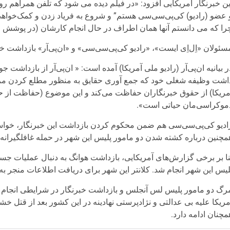
ین خبرنگار آمریکایی افزود: «در فیلم دیده می شود که تلفن همراهم رو
 عضو (رادیو) کی‌پی‌سی‌سی هستم” و شروع به فریاد زدن و کمک‌خواهی
را که می دانستم آنها همان اطراف در حال انجام کارشان (در پوشش 
سئولان «اِل‌اِی ایست»، «رادیو کی‌پی‌سی‌سی» و «ان‌پی‌آر» بازداشت 
ر بیانیه ان‌پی‌آر (رادیو ملی آمریکا) آمده است: « ان‌پی‌آر از با
اشت وظیفه شغلی خود که جمع آوری حقایق به منظور مطلع کردن مردم 
مریکا) از حقوق خبرنگاران حفاظت می‌کند و این موضوع (حفاظت از ح
موکراسی‌مان حیاتی است».
ادیو کی‌پی‌سی‌سی هم ضمن محکوم کردن بازداشت این خبرنگار، خواستار
مچنین درباره کشته شدن دو مامور پلیس این شهر در حمله غافلگیرانه
نا بر برخی گزارش‌های آمریکایی، بازداشت هوانگ به دنبال عملیات ج
لیس این شهر انجام شد. کلانتر این شهر برای دریافت اطلاعات منجر به یافتن ضارب، جایزه 
رگ دو مامور پلیس لس آنجلس و بازداشت خبرنگار در شرایطی انجام ش
مریکا علیه بی عدالتی و نژادپرستی نهادینه در این کشور بعد از قتل 
مچنان ادامه دارد.