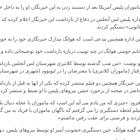
اموران پلیس آمریکا بعد از دستبند زدن به این خبرنگار، او را به داخل 
داره پلیس لس آنجلس در دفاع از بازداشت این خبرنگار اعلام کرده که 
انونی» دستگیر کردند.
ین اداره همچنین مدعی است که هوانگ مدارک خبرنگاری خود را به خوب
انم جوسی هوانگ در چند توییت درباره بازداشت خود توضیحاتی داده و
و نوشت: «من شب گذشته توسط کلانتری شهرستان لس آنجلس بازداشت و
فتار (ماموران کلانتری) با معترضان را در لیونوود (شهری در شهرست
ین خبرنگار همچنین دو فیلم منتشر کرده که یکی از انها به قبل از با
اضر در صحنه از برخورد خشن نیروهای پلیس با او ضبط و منتشر کردن
فزود: «چیزی که من یادم می آید این است که ماموران با عجله دنبال یک
یلم لحظه دستگیری را می گرفتم که ناگهان ماموران با فریاد به من گفت
ردند و فرصتی برای عقب رفتن نداشتم».
ه گفته هوانگ، حین دستگیری خشونت آمیز او توسط نیروهای پلیس، دو