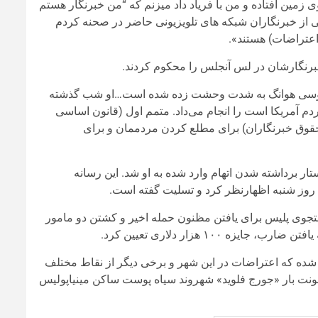
ی زمین افتاده و من با فریاد داد میزنم که “من خبرنگار هستم
 از خبرنگاران شبکه های تلویزیونی حاضر در صحنه کردم
اعتراضات) هستند».
خبرنگارشان در لس آنجلس را محکوم کردند.
زداشت جوسی هوانگ به شدت وحشت زده شده است…او شب گذشته
آمریکا است را انجام می‌داد. متمم اول (قانون اساسی
قوق خبرنگاران) برای مطلع کردن مردممان و برای
 برداشته شدن اتهام وارد شده به او شد. این رسانه
 روز شنبه اظهارنظر کرد و تسلیت گفته است.
ستجوی پلیس برای یافتن مظنون حمله اخیر و کشتن دو مامور
۱۰۰ هزار دلاری تعیین کرد.
ده که اعتراضات در این شهر و برخی دیگر از نقاط مختلف
خشونت بار «جورج فلوید» شهروند سیاه پوست ساکن مینیاپولیس