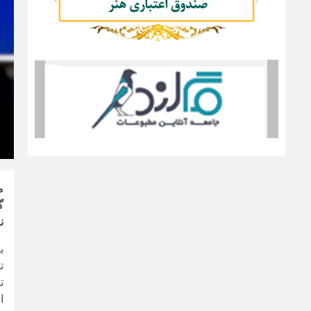
ن
ب
ا