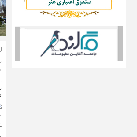
ا
ب
م
ن
ب
ف
 JACKSON
آ
خ