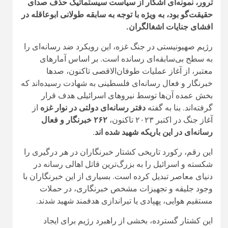
ترور، نمونه‌ای آشکار از سیاست سیستماتیک حذف صدای
حقیقت‌گو بود، به ویژه با توجه به سابقه طولانی ابوعاقله در
افشای جنایات اشغالگران.
رژیم صهیونیستی در جنگ غزه، این رویکرد ضد رسانه‌ای را
به سطح بی‌سابقه‌ای رسانده است. بر اساس آمارهای
معتبر، از آغاز عملیات طوفان‌الاقصی تاکنون، صدها
خبرنگار و فعال رسانه‌ای فلسطینی به شهادت رسیده‌اند که
بخش عمده آن‌ها توسط نیروهای اسرائیلی هدف قرار
گرفته‌اند. بنا به گفته
دفتر رسانه‌ای دولتی در نوار غزه
از
آغاز جنگ در اکتبر ۲۰۲۳ تاکنون،
۲۶۲ خبرنگار و فعال
رسانه‌ای در این باریکه شهید شده اند
.
این رقم، رکورد تاریخی کشتار خبرنگاران در هر درگیری را
شکسته و اسرائیل را به بزرگ‌ترین قاتل اهالی رسانه در
دنیای معاصر تبدیل کرده است. بسیاری از این خبرنگاران با
وجود جلیقه و تجهیزات مشخص خبرنگاری، در حملات
مستقیم هوایی، پهپادی یا تیراندازی هدفمند شهید شدند.
این کشتار گسترده، بخشی از راهبرد رژیم برای ایجاد