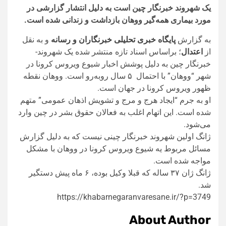
یک شهروند خبرنگار چین است به دلیل انتشار گزارشی در
مورد بیماری همه‌گیر ووهان بازداشت و زندانی شده است.
به گزارش
پایگاه خبری تحلیلی خبرنگاران و رسانه
و به نقل
از
اعتدال
؛ براساس اسناد تازه منتشر شده یک شهروند-
خبرنگار چین به دلیل پوشش اخبار شیوع ویروس کرونا در
شهر “ووهان” با احتمال ۵ سال روبه‌رو است. ووهان نقطه
ظهور ویروس کرونا در جهان است.
او به جرم “ایجاد هرج و مرج و تشویش اذهان عمومی” متهم
شده است. این اتهام اغلب به فعالان حقوق بشر در چین وارد
می‌شود.
ژانگ اولین شهروند خبرنگار چینی نیست که به دلیل گزارش
مسائل مربوط یه شیوع ویروس کرونا در ووهان با مشکل
مواجه شده است.
ژانگ ژان ۳۷ ساله که قبلا وکیل بوده، ۶ ماه پیش دستگیر
شد.
https://khabarnegaranvaresane.ir/?p=3749
About Author