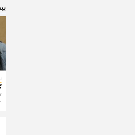
بی
اخ
گ
ر