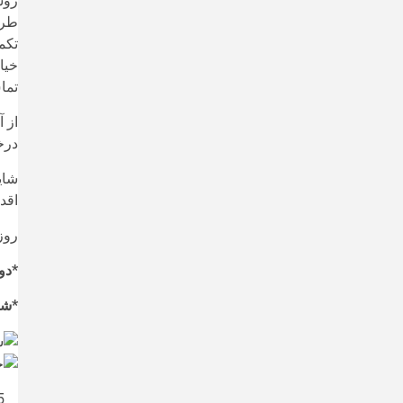
روش
طرح رت
تکم
تماس ۸۸۷۳۵۴۳۹-۰۲۱ ارس
درخ
شای
اقدا
روز
*دوشنبه، ۱۱ شهریور، 
*شنبه، ۱۰ خرداد و
5