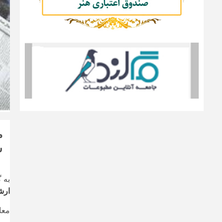
شم
به 
ارش
معا