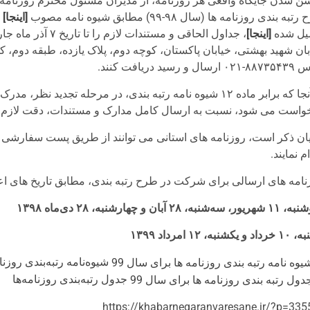
ن شدن جایگاه واقعی هر روزنامه، از مدیران مسئول محترم روزنام
به بندی روزنامه ها (سال ۹۸-۹۹) مطابق شیوه نامه مصوب
]
اینجا
[
د
یل شده
]
اینجا
[
، جداول الحاقی و م
ال و رسید دریافت کنند.
از آنجا که برابر ماده ۱۲ شیوه نامه رتبه بندی، در مرحله ت
واست می شود، نسبت به ارسال کامل مدارک و مستندات، دقت لازم و 
ان ذکر است، روزنامه های استانی می توانند از طریق پست سفارشی ب
م نمایند.
نامه های ارسالی برای شرکت در طرح رتبه بندی، مطابق تاریخ های اع
سه‌شنبه، ۲۸ آبان و چهارشنبه، ۲۸ دی‌ماه ۱۳۹۸
 یکشنبه، ۱۲ امرداد ۱۳۹۹
شیوه‌نامه رتبه‌بندی روزنامه‌
جدول رتبه‌بندی روزنامه‌ها
https://khabarnegaranvaresane.ir/?p=335