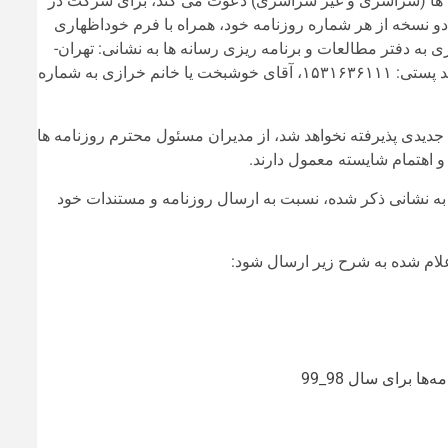
ه ها (سراسری و غیر سراسری) دعوت می کند، برای شرکت در
و نسخه از هر شماره روزنامه خود، همراه با فرم خوداظهاری
ستندات لازم را تا تاریخ ۷ آذر ماه جاری به دفتر مطالعات و برنامه ریزی رسانه ها به نشانی: تهران-
خیابان شهید بهشتی، خیابان پاکستان، کوچه دوم، پلاک یازده، طبقه دوم، کد پستی: ۱۵۳۱۶۳۶۱۱۱، آقای خوشبخت یا خانم خرازی به شماره
جدید نظر، مدرک جدیدی پذیرفته نخواهد شد، از مدیران مسئول محترم روزنامه ها
اهتمام شایسته معمول دارند.
ه نشانی ذکر شده، نسبت به ارسال روزنامه و مستندات خود
لام شده به شرح زیر ارسال شود:
ها برای سال 98_99