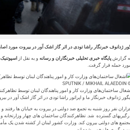
ور ژدانوف خبرنگار راشا تودی در اثر گاز اشک آور در بیروت مورد اص
ه گزارش
پایگاه خبری تحلیلی خبرنگاران و رسانه
و به نقل از
اسپوتنیک
ورد حمله قرار گرفت.
© SPUTNIK / MIKHAIL
شغال ساختمان‌های وزارت کار و امور پناهندگان لبنان توسط تظاهرکنن
یگور ژدانوف خبرنگار ما و اپراتور راشا تودی در اثر گاز اشک آور در ب
زاران نفر روز شنبه به تجمع ضد دولتی در بیروت به خیابان ها رفتند 
رگیریهای گسترده شد. تظاهرکنندگان ساختمان های چهار وزارتخانه و ی
جتمع های دولتی بیرون کند. وزارت کشور
لبنان
ین درگیری ها زخمی شده اند.