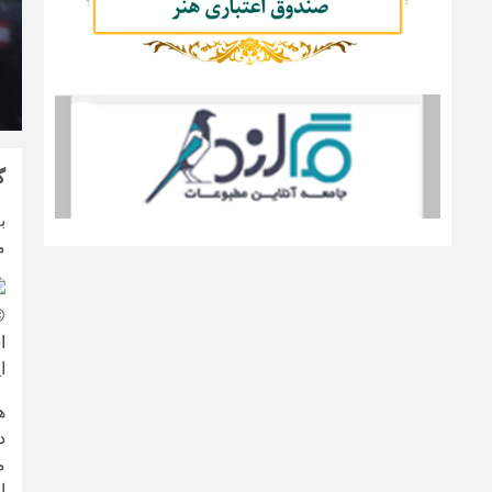
گ
ب
م
 ALAEDDIN
ا
ا
ه
د
م
ا