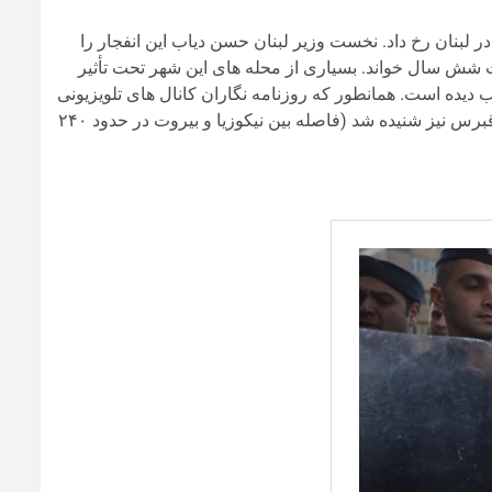
و مرکز شهر بیروت در لبنان رخ داد. نخست وزیر لبنان حسن دیاب این انفجار را
بندر بیروت به مدت شش سال خواند. بسیاری از محله های این شهر تحت تأثیر
ب دیده است. همانطور که روزنامه نگاران کانال های تلویزیونی
قبرس خاطرنشان کردند، صدای انفجار در پایتخت ایالت جزیره نیکوزیا قبرس نیز شنیده شد (فاصله بین نیکوزیا و بیروت در حدود ۲۴۰