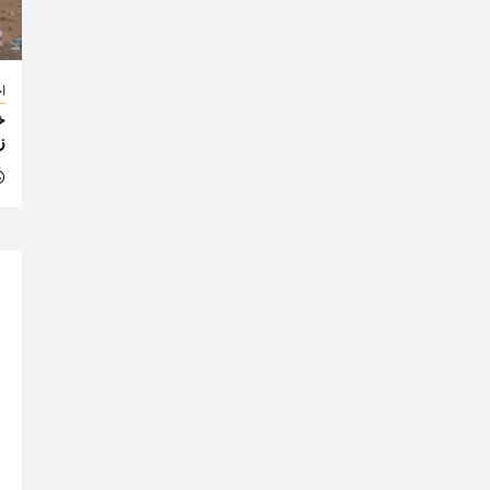
اخ
خ
ز