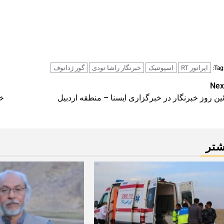
اپراتور RT
اسپوتنیک
خبرنگار راشا تودی
گور ژدانوف
Tags
Pos
Nex
ئین روز خبرنگار در خبرگزاری ایسنا – منطقه اردبیل
خا
navigatio
شتر