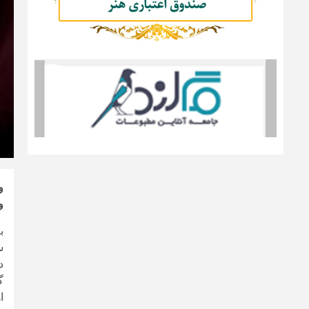
و
و
ب
س
گ
ا