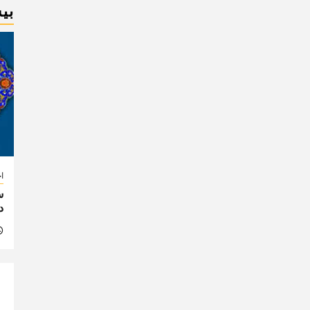
بی
اخ
س
د