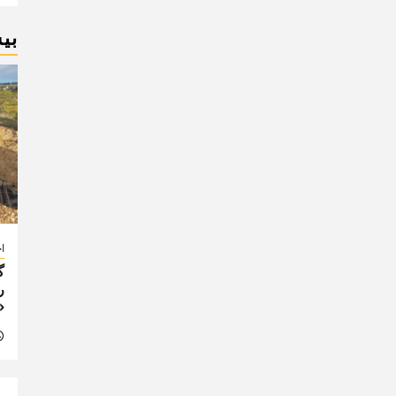
بی
اخ
گ
ر
«