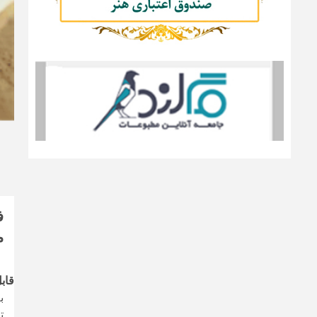
ف
م
قاب
ب
ت