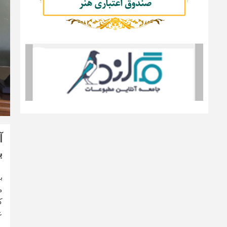
آ
ب
ب
م
ک
ع