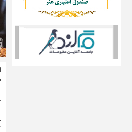
م
ب
ع
ا
ر
م